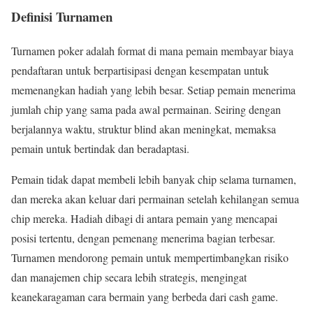
Definisi Turnamen
Turnamen poker adalah format di mana pemain membayar biaya
pendaftaran untuk berpartisipasi dengan kesempatan untuk
memenangkan hadiah yang lebih besar. Setiap pemain menerima
jumlah chip yang sama pada awal permainan. Seiring dengan
berjalannya waktu, struktur blind akan meningkat, memaksa
pemain untuk bertindak dan beradaptasi.
Pemain tidak dapat membeli lebih banyak chip selama turnamen,
dan mereka akan keluar dari permainan setelah kehilangan semua
chip mereka. Hadiah dibagi di antara pemain yang mencapai
posisi tertentu, dengan pemenang menerima bagian terbesar.
Turnamen mendorong pemain untuk mempertimbangkan risiko
dan manajemen chip secara lebih strategis, mengingat
keanekaragaman cara bermain yang berbeda dari cash game.