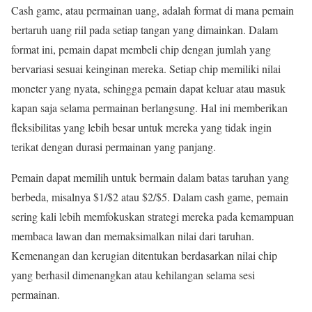
Cash game, atau permainan uang, adalah format di mana pemain
bertaruh uang riil pada setiap tangan yang dimainkan. Dalam
format ini, pemain dapat membeli chip dengan jumlah yang
bervariasi sesuai keinginan mereka. Setiap chip memiliki nilai
moneter yang nyata, sehingga pemain dapat keluar atau masuk
kapan saja selama permainan berlangsung. Hal ini memberikan
fleksibilitas yang lebih besar untuk mereka yang tidak ingin
terikat dengan durasi permainan yang panjang.
Pemain dapat memilih untuk bermain dalam batas taruhan yang
berbeda, misalnya $1/$2 atau $2/$5. Dalam cash game, pemain
sering kali lebih memfokuskan strategi mereka pada kemampuan
membaca lawan dan memaksimalkan nilai dari taruhan.
Kemenangan dan kerugian ditentukan berdasarkan nilai chip
yang berhasil dimenangkan atau kehilangan selama sesi
permainan.