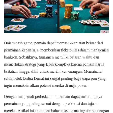
Dalam cash game, pemain dapat memasukkan atau keluar dari
permainan kapan saja, memberikan fleksibilitas dalam manajemen
bankroll. Sebaliknya, turnamen memiliki batasan waktu dan
memerlukan strategi yang lebih kompleks karena pemain harus
bertahan hingga akhir untuk meraih kemenangan. Memahami
seluk-beluk kedua format ini sangat penting bagi siapa pun yang
ingin memaksimalkan potensi mereka di meja poker.
Dengan mengenali perbedaan ini, pemain dapat memilih gaya
permainan yang paling sesuai dengan preferensi dan tujuan
mereka. Artikel ini akan membahas masing-masing format dengan