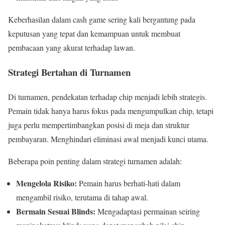
Keberhasilan dalam cash game sering kali bergantung pada
keputusan yang tepat dan kemampuan untuk membuat
pembacaan yang akurat terhadap lawan.
Strategi Bertahan di Turnamen
Di turnamen, pendekatan terhadap chip menjadi lebih strategis.
Pemain tidak hanya harus fokus pada mengumpulkan chip, tetapi
juga perlu mempertimbangkan posisi di meja dan struktur
pembayaran. Menghindari eliminasi awal menjadi kunci utama.
Beberapa poin penting dalam strategi turnamen adalah:
Mengelola Risiko:
Pemain harus berhati-hati dalam
mengambil risiko, terutama di tahap awal.
Bermain Sesuai Blinds:
Mengadaptasi permainan seiring