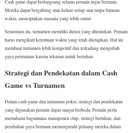
Cash game dapat berlangsung selama pemain ingin bermain.
Mereka dapat bergabung atau keluar setiap saat tanpa batasan
waktu, menciptakan suasana yang lebih santai.
Sementara itu, turnamen memiliki durasi yang ditentukan. Pemain
harus mengikuti ketentuan waktu yang telah ditetapkan. Hal ini
membuat turnamen lebih kompetitif dan terkadang mengubah
gaya permainan karena tekanan untuk bertahan.
Strategi dan Pendekatan dalam Cash
Game vs Turnamen
Dalam cash game dan turnamen poker, strategi dan pendekatan
yang digunakan pemain dapat sangat berbeda. Pemain perlu
memahami bagaimana manajemen chip, strategi bertahan, dan
perubahan gaya bermain memengaruhi peluang mereka dalam