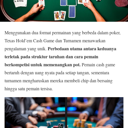
Menggunakan dua format permainan yang berbeda dalam poker,
Texas Hold’em Cash Game dan Turnamen menawarkan
Perbedaan utama antara keduanya
pengalaman yang unik.
terletak pada struktur taruhan dan cara pemain
berkompetisi untuk memenangkan pot.
Pemain cash game
bertaruh dengan uang nyata pada setiap tangan, sementara
turnamen mengharuskan mereka membeli chip dan bersaing
hingga satu pemain tersisa.