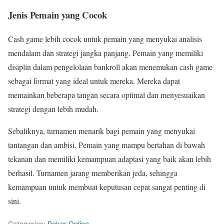
Jenis Pemain yang Cocok
Cash game lebih cocok untuk pemain yang menyukai analisis
mendalam dan strategi jangka panjang. Pemain yang memiliki
disiplin dalam pengelolaan bankroll akan menemukan cash game
sebagai format yang ideal untuk mereka. Mereka dapat
memainkan beberapa tangan secara optimal dan menyesuaikan
strategi dengan lebih mudah.
Sebaliknya, turnamen menarik bagi pemain yang menyukai
tantangan dan ambisi. Pemain yang mampu bertahan di bawah
tekanan dan memiliki kemampuan adaptasi yang baik akan lebih
berhasil. Turnamen jarang memberikan jeda, sehingga
kemampuan untuk membuat keputusan cepat sangat penting di
sini.
Categories:
Poker Online