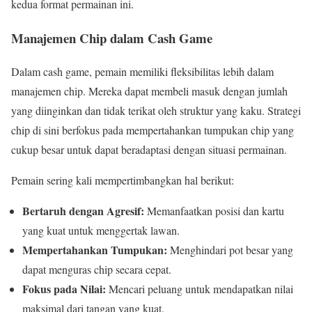
kedua format permainan ini.
Manajemen Chip dalam Cash Game
Dalam cash game, pemain memiliki fleksibilitas lebih dalam
manajemen chip. Mereka dapat membeli masuk dengan jumlah
yang diinginkan dan tidak terikat oleh struktur yang kaku. Strategi
chip di sini berfokus pada mempertahankan tumpukan chip yang
cukup besar untuk dapat beradaptasi dengan situasi permainan.
Pemain sering kali mempertimbangkan hal berikut:
Bertaruh dengan Agresif:
Memanfaatkan posisi dan kartu
yang kuat untuk menggertak lawan.
Mempertahankan Tumpukan:
Menghindari pot besar yang
dapat menguras chip secara cepat.
Fokus pada Nilai:
Mencari peluang untuk mendapatkan nilai
maksimal dari tangan yang kuat.