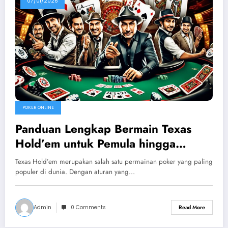
07/01/2026
POKER ONLINE
Panduan Lengkap Bermain Texas
Hold’em untuk Pemula hingga
Mahir: Strategi dan Tips Terbaik
Texas Hold’em merupakan salah satu permainan poker yang paling
populer di dunia. Dengan aturan yang…
Admin
0 Comments
Read More