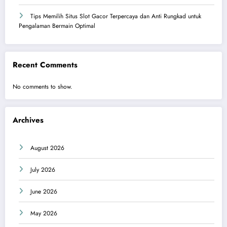
Tips Memilih Situs Slot Gacor Terpercaya dan Anti Rungkad untuk
Pengalaman Bermain Optimal
Recent Comments
No comments to show.
Archives
August 2026
July 2026
June 2026
May 2026