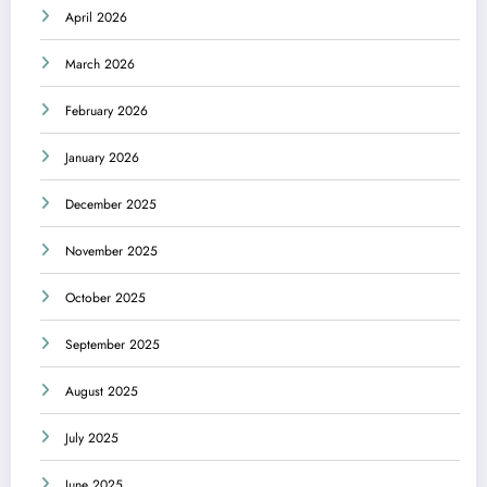
April 2026
March 2026
February 2026
January 2026
December 2025
November 2025
October 2025
September 2025
August 2025
July 2025
June 2025