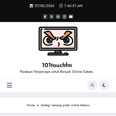
Skip
07/08/2026
7:40:57 AM
to
content
101touchfm
Panduan Terpercaya untuk Berjudi Online Sukses.
Home
strategi menang poker online terbaru