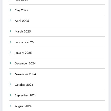
May 2025
April 2025
March 2025
February 2025
January 2025
December 2024
November 2024
October 2024
September 2024
August 2024