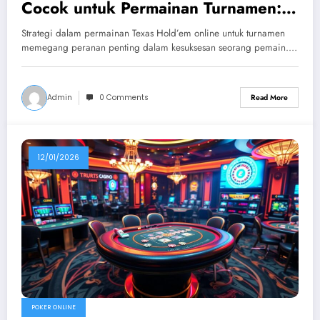
Cocok untuk Permainan Turnamen:
Tips dan Teknik Terbaik
Strategi dalam permainan Texas Hold’em online untuk turnamen
memegang peranan penting dalam kesuksesan seorang pemain.…
Admin
0 Comments
Read More
12/01/2026
POKER ONLINE