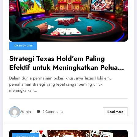
POKER ONLINE
Strategi Texas Hold’em Paling
Efektif untuk Meningkatkan Peluang
Menang di Meja Poker
Dalam dunia permainan poker, khususnya Texas Hold'em,
pemahaman strategi yang tepat sangat penting untuk
meningkatkan…
Admin
0 Comments
Read More