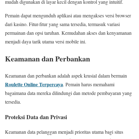
mudah digunakan di layar kecil dengan kontrol yang intuitif.
Pemain dapat mengunduh aplikasi atau mengakses versi browser
dari kasino. Fitur-fitur yang sama tersedia, termasuk variasi
permainan dan opsi taruhan. Kemudahan akses dan kenyamanan
menjadi daya tarik utama versi mobile ini.
Keamanan dan Perbankan
Keamanan dan perbankan adalah aspek krusial dalam bermain
Roulette Online Terpercaya
. Pemain harus memahami
bagaimana data mereka dilindungi dan metode pembayaran yang
tersedia.
Proteksi Data dan Privasi
Keamanan data pelanggan menjadi prioritas utama bagi situs