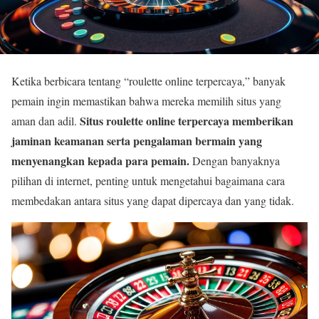
Ketika berbicara tentang “roulette online terpercaya,” banyak
pemain ingin memastikan bahwa mereka memilih situs yang
Situs roulette online terpercaya memberikan
aman dan adil.
jaminan keamanan serta pengalaman bermain yang
menyenangkan kepada para pemain.
Dengan banyaknya
pilihan di internet, penting untuk mengetahui bagaimana cara
membedakan antara situs yang dapat dipercaya dan yang tidak.