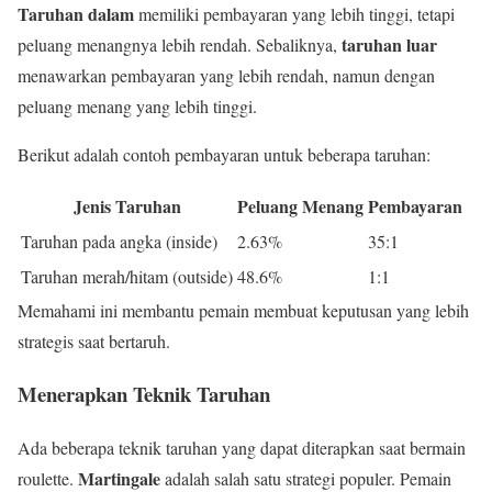
Taruhan dalam
memiliki pembayaran yang lebih tinggi, tetapi
taruhan luar
peluang menangnya lebih rendah. Sebaliknya,
menawarkan pembayaran yang lebih rendah, namun dengan
peluang menang yang lebih tinggi.
Berikut adalah contoh pembayaran untuk beberapa taruhan:
Jenis Taruhan
Peluang Menang
Pembayaran
Taruhan pada angka (inside)
2.63%
35:1
Taruhan merah/hitam (outside)
48.6%
1:1
Memahami ini membantu pemain membuat keputusan yang lebih
strategis saat bertaruh.
Menerapkan Teknik Taruhan
Ada beberapa teknik taruhan yang dapat diterapkan saat bermain
Martingale
roulette.
adalah salah satu strategi populer. Pemain