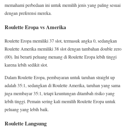
memahami perbedaan ini untuk memilih jenis yang paling sesuai
dengan preferensi mereka.
Roulette Eropa vs Amerika
Roulette Eropa memiliki 37 slot, termasuk angka 0, sedangkan
Roulette Amerika memiliki 38 slot dengan tambahan double zero
(00). Ini berarti peluang menang di Roulette Eropa lebih tinggi
karena lebih sedikit slot.
Dalam Roulette Eropa, pembayaran untuk taruhan straight up
adalah 35:1, sedangkan di Roulette Amerika, taruhan yang sama
juga membayar 35:1, tetapi keuntungan ditambah risiko yang
lebih tinggi. Pemain sering kali memilih Roulette Eropa untuk
peluang yang lebih baik.
Roulette Langsung