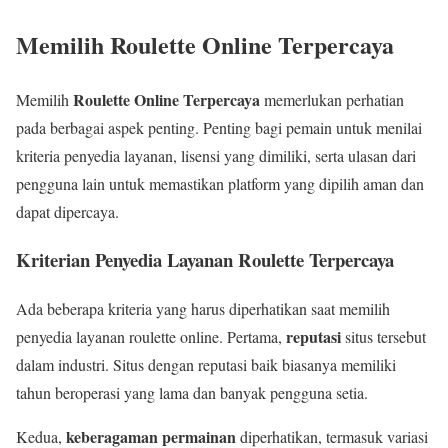
Memilih Roulette Online Terpercaya
Roulette Online Terpercaya
Memilih
memerlukan perhatian
pada berbagai aspek penting. Penting bagi pemain untuk menilai
kriteria penyedia layanan, lisensi yang dimiliki, serta ulasan dari
pengguna lain untuk memastikan platform yang dipilih aman dan
dapat dipercaya.
Kriterian Penyedia Layanan Roulette Terpercaya
Ada beberapa kriteria yang harus diperhatikan saat memilih
reputasi
penyedia layanan roulette online. Pertama,
situs tersebut
dalam industri. Situs dengan reputasi baik biasanya memiliki
tahun beroperasi yang lama dan banyak pengguna setia.
keberagaman permainan
Kedua,
diperhatikan, termasuk variasi