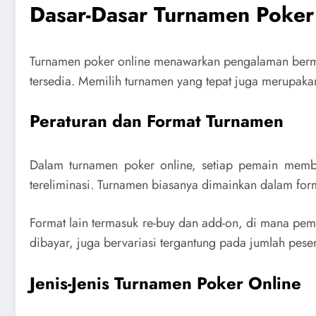
Dasar-Dasar Turnamen Poker
Turnamen poker online menawarkan pengalaman bermai
tersedia. Memilih turnamen yang tepat juga merupaka
Peraturan dan Format Turnamen
Dalam turnamen poker online, setiap pemain memb
tereliminasi. Turnamen biasanya dimainkan dalam forma
Format lain termasuk re-buy dan add-on, di mana pem
dibayar, juga bervariasi tergantung pada jumlah pe
Jenis-Jenis Turnamen Poker Online