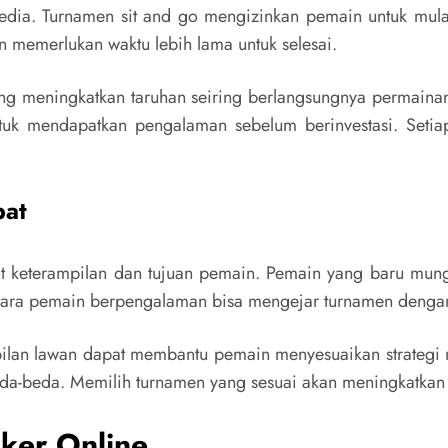
edia. Turnamen sit and go mengizinkan pemain untuk mula
n memerlukan waktu lebih lama untuk selesai.
yang meningkatkan taruhan seiring berlangsungnya permain
k mendapatkan pengalaman sebelum berinvestasi. Setiap
pat
t keterampilan dan tujuan pemain. Pemain yang baru mung
ra pemain berpengalaman bisa mengejar turnamen dengan 
ampilan lawan dapat membantu pemain menyesuaikan strateg
eda-beda. Memilih turnamen yang sesuai akan meningkatkan
oker Online