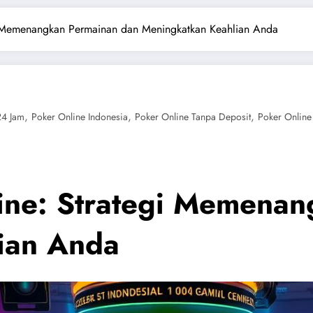
i Memenangkan Permainan dan Meningkatkan Keahlian Anda
,
,
,
24 Jam
Poker Online Indonesia
Poker Online Tanpa Deposit
Poker Online
ine: Strategi Memenan
ian Anda