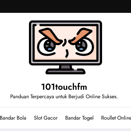
101touchfm
Panduan Terpercaya untuk Berjudi Online Sukses.
Bandar Bola
Slot Gacor
Bandar Togel
Roullet Onlin