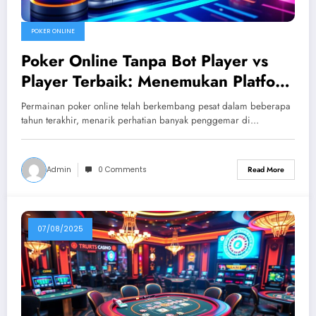
POKER ONLINE
Poker Online Tanpa Bot Player vs
Player Terbaik: Menemukan Platform
Terpercaya untuk Pengalaman
Permainan poker online telah berkembang pesat dalam beberapa
Bermain Nyata
tahun terakhir, menarik perhatian banyak penggemar di…
Admin
0 Comments
Read More
07/08/2025