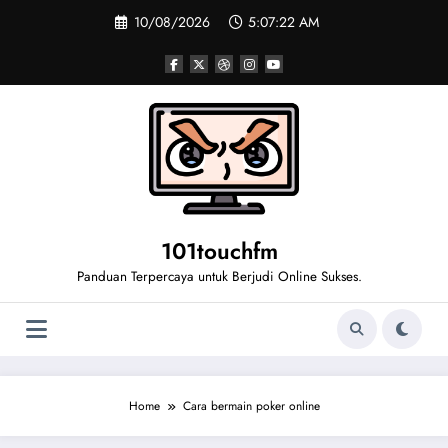
Skip
10/08/2026
5:07:23 AM
to
content
101touchfm
Panduan Terpercaya untuk Berjudi Online Sukses.
Home
Cara bermain poker online