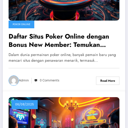
POKER ONLINE
Daftar Situs Poker Online dengan
Bonus New Member: Temukan
Pilihan Terbaik untuk Pemain Baru
Dalam dunia permainan poker online, banyak pemain baru yang
mencari situs dengan penawaran menarik, termasuk…
Admin
0 Comments
Read More
06/08/2025