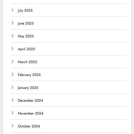
July 2025
June 2025
May 2025
April 2025
March 2025
February 2025
January 2025
December 2024
November 2024
October 2024