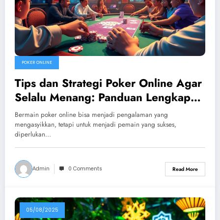
POKER ONLINE
Tips dan Strategi Poker Online Agar
Selalu Menang: Panduan Lengkap
untuk Sukses di Meja Virtual
Bermain poker online bisa menjadi pengalaman yang
mengasyikkan, tetapi untuk menjadi pemain yang sukses,
diperlukan…
Admin
0 Comments
Read More
05/08/2025