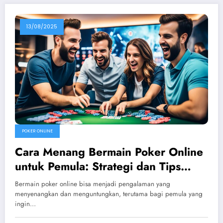
13/08/2025
POKER ONLINE
Cara Menang Bermain Poker Online
untuk Pemula: Strategi dan Tips
Efektif
Bermain poker online bisa menjadi pengalaman yang
menyenangkan dan menguntungkan, terutama bagi pemula yang
ingin…