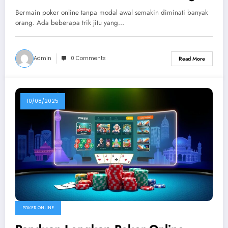
Tanpa Investasi
Bermain poker online tanpa modal awal semakin diminati banyak
orang. Ada beberapa trik jitu yang…
Admin
0 Comments
Read More
10/08/2025
POKER ONLINE