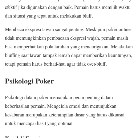
efektif jika digunakan dengan baik. Pemain harus memilih waktu
dan situasi yang tepat untuk melakukan bluff.
Membaca ekspresi lawan sangat penting. Meskipun poker online
tidak memungkinkan pembacaan ekspresi wajah, pemain masih
bisa memperhatikan pola taruhan yang mencurigakan. Melakukan
bluffing saat lawan tampak lemah dapat memberikan keuntungan,
tetapi pemain harus berhati-hati agar tidak over-bluff.
Psikologi Poker
Psikologi dalam poker memainkan peran penting dalam
keberhasilan pemain. Mengelola emosi dan menunjukkan
kesabaran merupakan keterampilan dasar yang harus dikuasai
untuk mencapai hasil yang optimal.