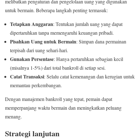
melibatkan pengaturan dan pengelolaan uang yang digunakan
untuk bermain. Beberapa langkah penting termasuk:
Tetapkan Anggaran
: Tentukan jumlah uang yang dapat
dipertaruhkan tanpa memengaruhi keuangan pribadi.
Pisahkan Uang untuk Bermain
: Simpan dana permainan
terpisah dari uang sehari-hari.
Gunakan Persentase
: Hanya pertaruhkan sebagian kecil
(misalnya 1-5%) dari total bankroll di setiap sesi.
Catat Transaksi
: Selalu catat kemenangan dan kerugian untuk
memantau perkembangan.
Dengan manajemen bankroll yang tepat, pemain dapat
memperpanjang waktu bermain dan meningkatkan peluang
menang.
Strategi lanjutan