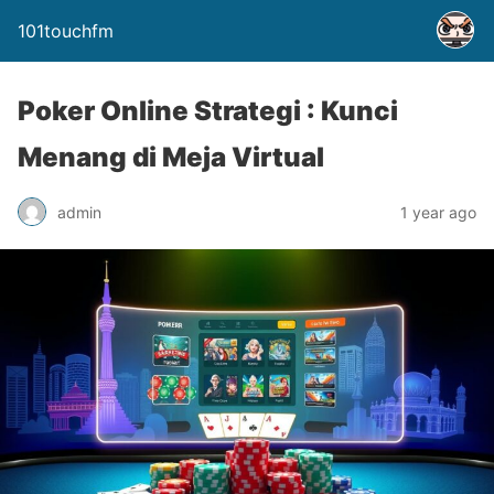
101touchfm
Poker Online Strategi : Kunci
Menang di Meja Virtual
admin
1 year ago