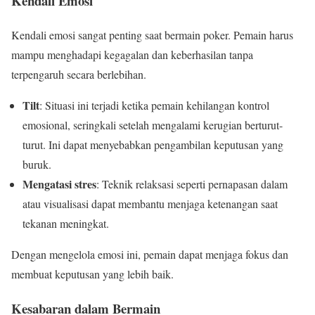
Kendali Emosi
Kendali emosi sangat penting saat bermain poker. Pemain harus
mampu menghadapi kegagalan dan keberhasilan tanpa
terpengaruh secara berlebihan.
Tilt
: Situasi ini terjadi ketika pemain kehilangan kontrol
emosional, seringkali setelah mengalami kerugian berturut-
turut. Ini dapat menyebabkan pengambilan keputusan yang
buruk.
Mengatasi stres
: Teknik relaksasi seperti pernapasan dalam
atau visualisasi dapat membantu menjaga ketenangan saat
tekanan meningkat.
Dengan mengelola emosi ini, pemain dapat menjaga fokus dan
membuat keputusan yang lebih baik.
Kesabaran dalam Bermain