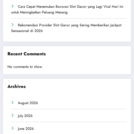
Cara Cepat Menemukan Bocoran Slot Gacor yang Lagi Viral Hari Ini
untuk Meningkatkan Peluang Menang
Rekomendasi Provider Slot Gacor yang Sering Memberikan Jackpot
Sensasional di 2026
Recent Comments
No comments to show.
Archives
August 2026
July 2026
June 2026