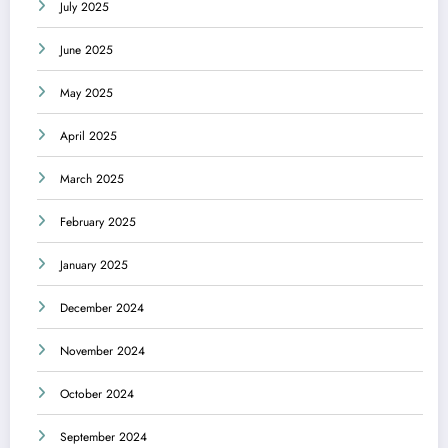
July 2025
June 2025
May 2025
April 2025
March 2025
February 2025
January 2025
December 2024
November 2024
October 2024
September 2024