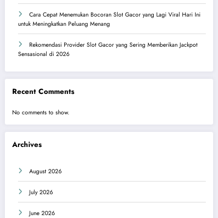
Cara Cepat Menemukan Bocoran Slot Gacor yang Lagi Viral Hari Ini
untuk Meningkatkan Peluang Menang
Rekomendasi Provider Slot Gacor yang Sering Memberikan Jackpot
Sensasional di 2026
Recent Comments
No comments to show.
Archives
August 2026
July 2026
June 2026