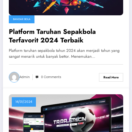
BANDAR BOLA
Platform Taruhan Sepakbola
Terfavorit 2024 Terbaik
Platform taruhan sepakbola tahun 2024 akan menjadi tahun yang
sangat menarik untuk banyak bettor. Menemukan…
Admin
0 Comments
Read More
14/01/2024