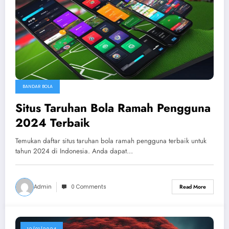
BANDAR BOLA
Situs Taruhan Bola Ramah Pengguna
2024 Terbaik
Temukan daftar situs taruhan bola ramah pengguna terbaik untuk
tahun 2024 di Indonesia. Anda dapat…
Admin
0 Comments
Read More