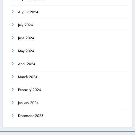
August 2024
July 2024
June 2024
May 2024
April 2024
March 2024
February 2024
January 2024
December 2023