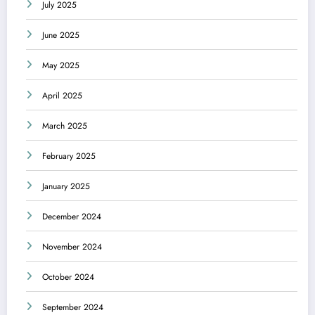
July 2025
June 2025
May 2025
April 2025
March 2025
February 2025
January 2025
December 2024
November 2024
October 2024
September 2024