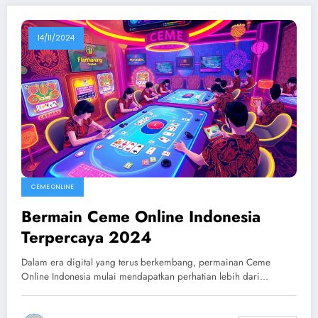
14/11/2024
CEME ONLINE
Bermain Ceme Online Indonesia
Terpercaya 2024
Dalam era digital yang terus berkembang, permainan Ceme
Online Indonesia mulai mendapatkan perhatian lebih dari…