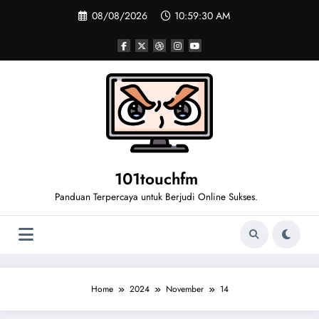
Skip
08/08/2026
10:59:30 AM
to
content
101touchfm
Panduan Terpercaya untuk Berjudi Online Sukses.
Home
2024
November
14