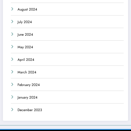
August 2024
July 2024
June 2024
May 2024
April 2024
March 2024
February 2024
January 2024
December 2023