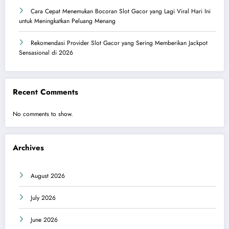
Cara Cepat Menemukan Bocoran Slot Gacor yang Lagi Viral Hari Ini
untuk Meningkatkan Peluang Menang
Rekomendasi Provider Slot Gacor yang Sering Memberikan Jackpot
Sensasional di 2026
Recent Comments
No comments to show.
Archives
August 2026
July 2026
June 2026