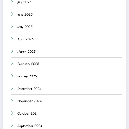
July 2025
June 2025
May 2025
April 2025
March 2025
February 2025
January 2025
December 2024
November 2024
October 2024
September 2024