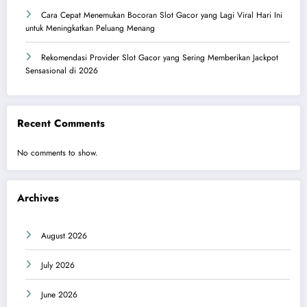
Cara Cepat Menemukan Bocoran Slot Gacor yang Lagi Viral Hari Ini
untuk Meningkatkan Peluang Menang
Rekomendasi Provider Slot Gacor yang Sering Memberikan Jackpot
Sensasional di 2026
Recent Comments
No comments to show.
Archives
August 2026
July 2026
June 2026