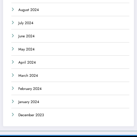
August 2024
July 2024
June 2024
May 2024
April 2024
March 2024
February 2024
January 2024
December 2023