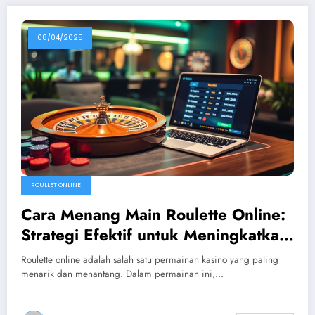
08/04/2025
ROULLET ONLINE
Cara Menang Main Roulette Online:
Strategi Efektif untuk Meningkatkan
Peluang Anda
Roulette online adalah salah satu permainan kasino yang paling
menarik dan menantang. Dalam permainan ini,…