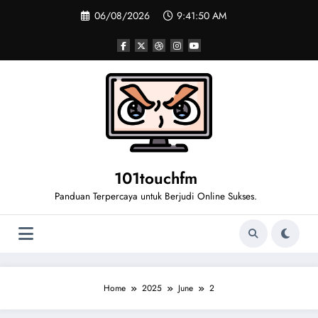
Skip
06/08/2026
9:41:50 AM
to
content
101touchfm
Panduan Terpercaya untuk Berjudi Online Sukses.
Home
2025
June
2