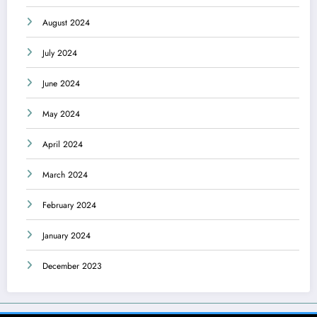
August 2024
July 2024
June 2024
May 2024
April 2024
March 2024
February 2024
January 2024
December 2023