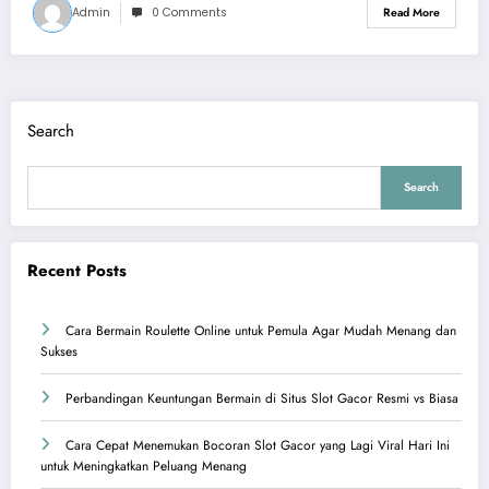
Admin
0 Comments
Read More
Search
Search
Recent Posts
Cara Bermain Roulette Online untuk Pemula Agar Mudah Menang dan
Sukses
Perbandingan Keuntungan Bermain di Situs Slot Gacor Resmi vs Biasa
Cara Cepat Menemukan Bocoran Slot Gacor yang Lagi Viral Hari Ini
untuk Meningkatkan Peluang Menang