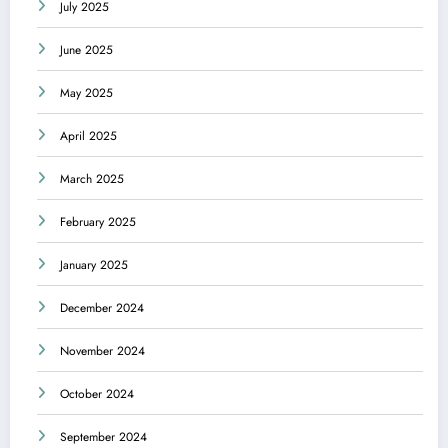
July 2025
June 2025
May 2025
April 2025
March 2025
February 2025
January 2025
December 2024
November 2024
October 2024
September 2024