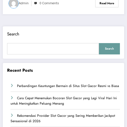
Admin
0 Comments
Read More
Search
Search
Recent Posts
Perbandingan Keuntungan Bermain di Situs Slot Gacor Resmi vs Biasa
Cara Cepat Menemukan Bocoran Slot Gacor yang Lagi Viral Hari Ini
untuk Meningkatkan Peluang Menang
Rekomendasi Provider Slot Gacor yang Sering Memberikan Jackpot
Sensasional di 2026