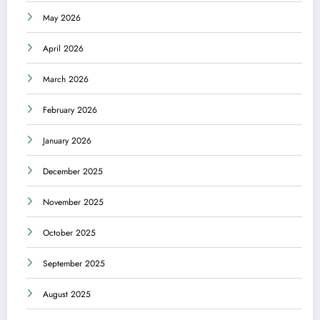
May 2026
April 2026
March 2026
February 2026
January 2026
December 2025
November 2025
October 2025
September 2025
August 2025