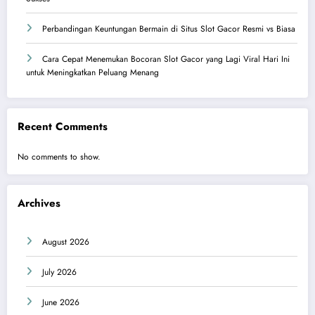
Perbandingan Keuntungan Bermain di Situs Slot Gacor Resmi vs Biasa
Cara Cepat Menemukan Bocoran Slot Gacor yang Lagi Viral Hari Ini
untuk Meningkatkan Peluang Menang
Recent Comments
No comments to show.
Archives
August 2026
July 2026
June 2026