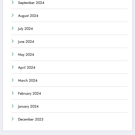
September 2024
August 2024
July 2024
June 2024
May 2024
April 2024
March 2024
February 2024
January 2024
December 2023