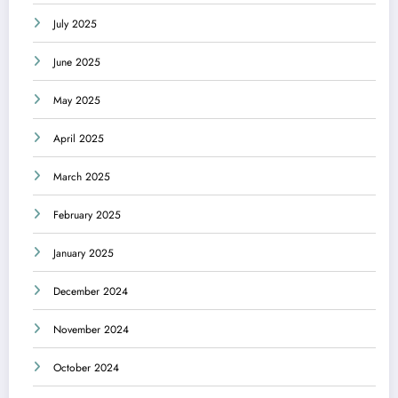
July 2025
June 2025
May 2025
April 2025
March 2025
February 2025
January 2025
December 2024
November 2024
October 2024