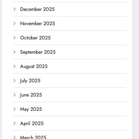
December 2025
November 2025
October 2025
September 2025
August 2025
July 2025
June 2025
May 2025
April 2025
March 2025