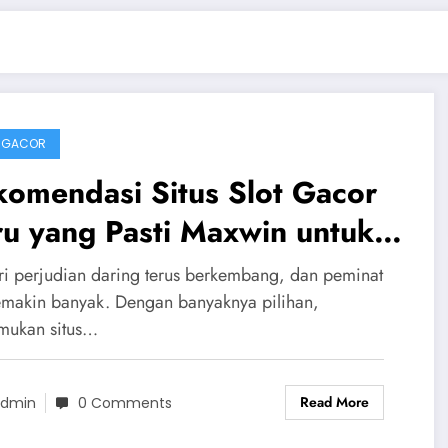
 GACOR
omendasi Situs Slot Gacor
u yang Pasti Maxwin untuk
ngalaman Bermain Optimal
tri perjudian daring terus berkembang, dan peminat
semakin banyak. Dengan banyaknya pilihan,
ukan situs…
Read More
dmin
0 Comments