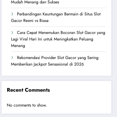
Mudah Menang dan Sukses
Perbandingan Keuntungan Bermain di Situs Slot
Gacor Resmi vs Biasa
Cara Cepat Menemukan Bocoran Slot Gacor yang
Lagi Viral Hari Ini untuk Meningkatkan Peluang
Menang
Rekomendasi Provider Slot Gacor yang Sering
Memberikan Jackpot Sensasional di 2026
Recent Comments
No comments to show.