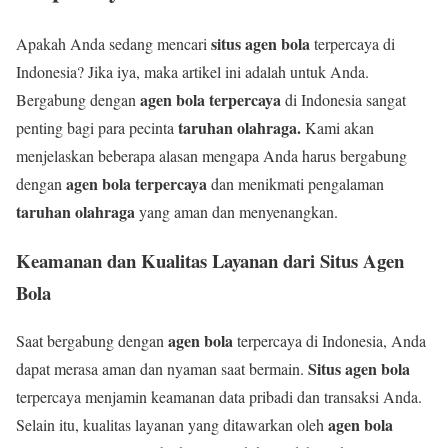
situs agen bola
Apakah Anda sedang mencari
terpercaya di
Indonesia? Jika iya, maka artikel ini adalah untuk Anda.
agen bola terpercaya
Bergabung dengan
di Indonesia sangat
taruhan olahraga.
penting bagi para pecinta
Kami akan
menjelaskan beberapa alasan mengapa Anda harus bergabung
agen bola terpercaya
dengan
dan menikmati pengalaman
taruhan olahraga
yang aman dan menyenangkan.
Keamanan dan Kualitas Layanan dari Situs Agen
Bola
agen bola
Saat bergabung dengan
terpercaya di Indonesia, Anda
Situs agen bola
dapat merasa aman dan nyaman saat bermain.
terpercaya menjamin keamanan data pribadi dan transaksi Anda.
agen bola
Selain itu, kualitas layanan yang ditawarkan oleh