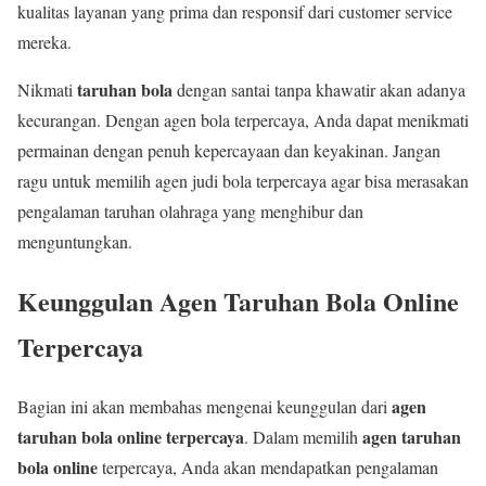
kualitas layanan yang prima dan responsif dari customer service
mereka.
taruhan bola
Nikmati
dengan santai tanpa khawatir akan adanya
kecurangan. Dengan agen bola terpercaya, Anda dapat menikmati
permainan dengan penuh kepercayaan dan keyakinan. Jangan
ragu untuk memilih agen judi bola terpercaya agar bisa merasakan
pengalaman taruhan olahraga yang menghibur dan
menguntungkan.
Keunggulan Agen Taruhan Bola Online
Terpercaya
agen
Bagian ini akan membahas mengenai keunggulan dari
taruhan bola online terpercaya
agen taruhan
. Dalam memilih
bola online
terpercaya, Anda akan mendapatkan pengalaman