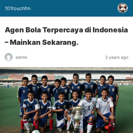
101touchfm
Agen Bola Terpercaya di Indonesia
– Mainkan Sekarang.
admin
3 years ago