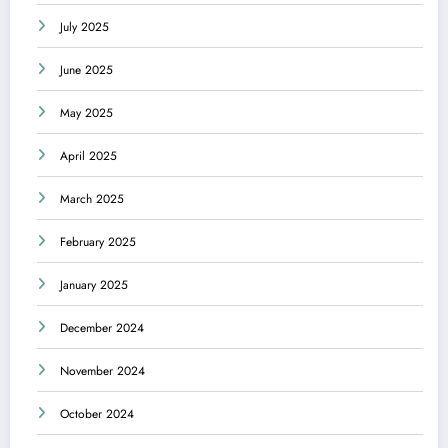
July 2025
June 2025
May 2025
April 2025
March 2025
February 2025
January 2025
December 2024
November 2024
October 2024