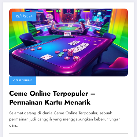
12/11/2024
CEME ONLINE
Ceme Online Terpopuler –
Permainan Kartu Menarik
Selamat datang di dunia Ceme Online Terpopuler, sebuah
permainan judi canggih yang menggabungkan keberuntungan
dan…