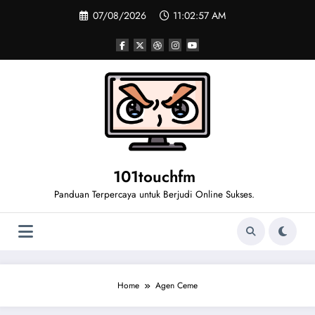
Skip
07/08/2026
11:02:57 AM
to
content
101touchfm
Panduan Terpercaya untuk Berjudi Online Sukses.
Home
Agen Ceme