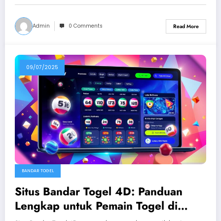
Admin
0 Comments
Read More
09/07/2025
BANDAR TOGEL
Situs Bandar Togel 4D: Panduan
Lengkap untuk Pemain Togel di
Indonesia