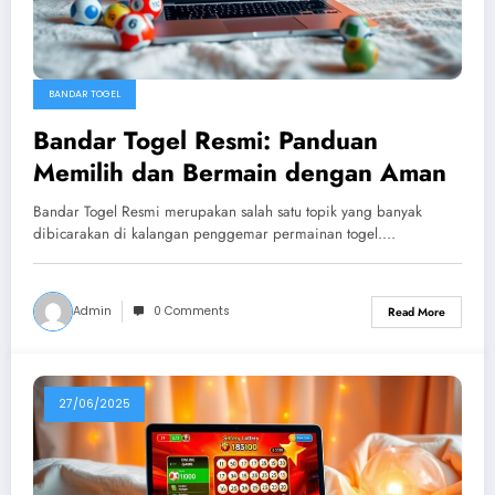
BANDAR TOGEL
Bandar Togel Resmi: Panduan
Memilih dan Bermain dengan Aman
Bandar Togel Resmi merupakan salah satu topik yang banyak
dibicarakan di kalangan penggemar permainan togel.…
Admin
0 Comments
Read More
27/06/2025