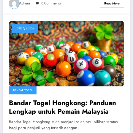
Admin
0 Comments
Read More
10/07/2025
BANDAR TOGEL
Bandar Togel Hongkong: Panduan
Lengkap untuk Pemain Malaysia
Bandar Togel Hongkong telah menjadi salah satu pilihan teratas
bagi para penjudi yang tertarik dengan…