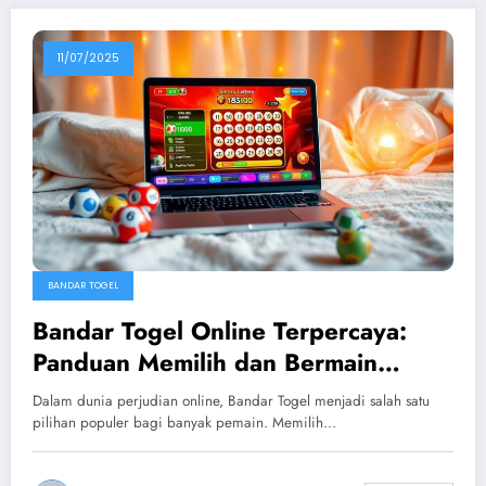
11/07/2025
BANDAR TOGEL
Bandar Togel Online Terpercaya:
Panduan Memilih dan Bermain
dengan Aman
Dalam dunia perjudian online, Bandar Togel menjadi salah satu
pilihan populer bagi banyak pemain. Memilih…