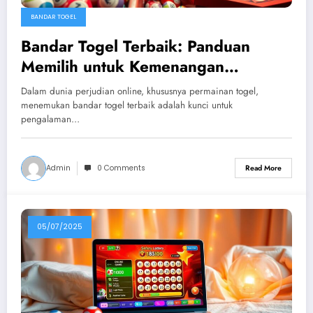
BANDAR TOGEL
Bandar Togel Terbaik: Panduan
Memilih untuk Kemenangan
Maksimal
Dalam dunia perjudian online, khususnya permainan togel,
menemukan bandar togel terbaik adalah kunci untuk
pengalaman…
Admin
0 Comments
Read More
05/07/2025