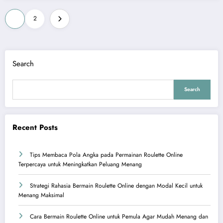
Posts
1
2
pagination
Search
Search
Recent Posts
Tips Membaca Pola Angka pada Permainan Roulette Online
Terpercaya untuk Meningkatkan Peluang Menang
Strategi Rahasia Bermain Roulette Online dengan Modal Kecil untuk
Menang Maksimal
Cara Bermain Roulette Online untuk Pemula Agar Mudah Menang dan