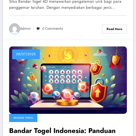
Situs Bandar Togel 4D menawarkan pengalaman unik bagi para
penggemar taruhan. Dengan menyediakan berbagai jenis…
Admin
0 Comments
Read More
08/07/2025
BANDAR TOGEL
Bandar Togel Indonesia: Panduan