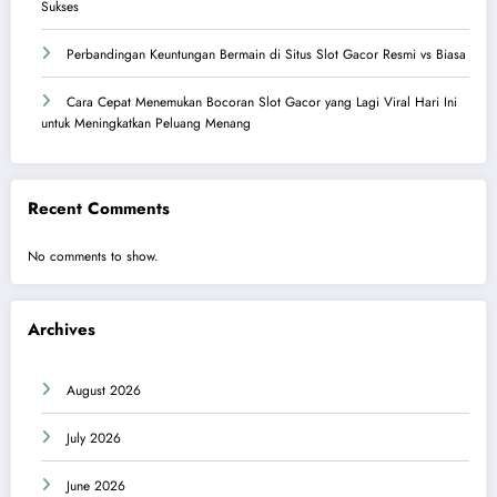
Sukses
Perbandingan Keuntungan Bermain di Situs Slot Gacor Resmi vs Biasa
Cara Cepat Menemukan Bocoran Slot Gacor yang Lagi Viral Hari Ini
untuk Meningkatkan Peluang Menang
Recent Comments
No comments to show.
Archives
August 2026
July 2026
June 2026