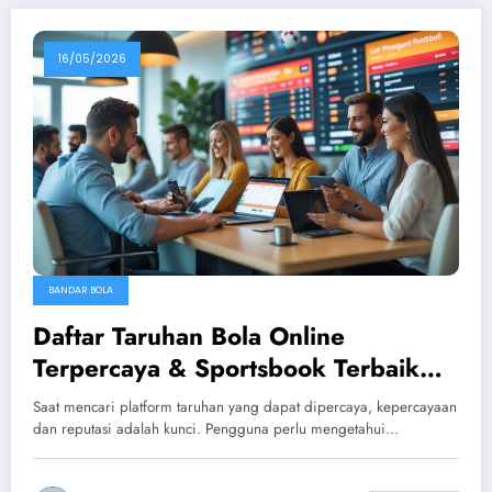
16/05/2026
BANDAR BOLA
Daftar Taruhan Bola Online
Terpercaya & Sportsbook Terbaik
Paling Populer di Indonesia
Saat mencari platform taruhan yang dapat dipercaya, kepercayaan
dan reputasi adalah kunci. Pengguna perlu mengetahui…