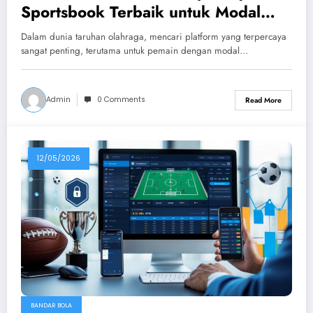
Sportsbook Terbaik untuk Modal
Kecil yang Menguntungkan
Dalam dunia taruhan olahraga, mencari platform yang terpercaya
sangat penting, terutama untuk pemain dengan modal…
Admin
0 Comments
Read More
12/05/2026
BANDAR BOLA