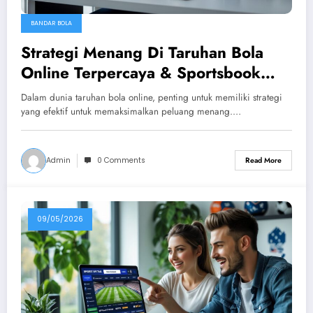
BANDAR BOLA
Strategi Menang Di Taruhan Bola
Online Terpercaya & Sportsbook
Terbaik Untuk Pemain Cerdas
Dalam dunia taruhan bola online, penting untuk memiliki strategi
yang efektif untuk memaksimalkan peluang menang.…
Admin
0 Comments
Read More
09/05/2026