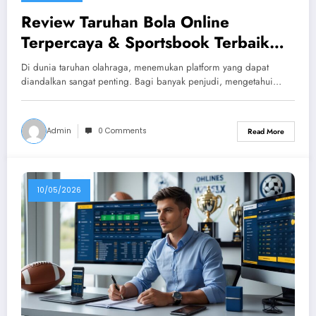
Review Taruhan Bola Online
Terpercaya & Sportsbook Terbaik
2026: Panduan Lengkap untuk
Di dunia taruhan olahraga, menemukan platform yang dapat
Pemain Pintar
diandalkan sangat penting. Bagi banyak penjudi, mengetahui…
Admin
0 Comments
Read More
10/05/2026