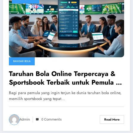
BANDAR BOLA
Taruhan Bola Online Terpercaya &
Sportsbook Terbaik untuk Pemula di
Tahun 2026
Bagi para pemula yang ingin terjun ke dunia taruhan bola online,
memilih sportsbook yang tepat…
Admin
0 Comments
Read More