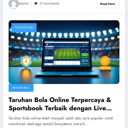
Admin
0 Comments
Read More
15/05/2026
BANDAR BOLA
Taruhan Bola Online Terpercaya &
Sportsbook Terbaik dengan Live
Betting yang Menjamin Keamanan
Taruhan bola online telah menjadi salah satu cara populer untuk
dan Kenyamanan
menikmati olahraga sambil berpotensi meraih…