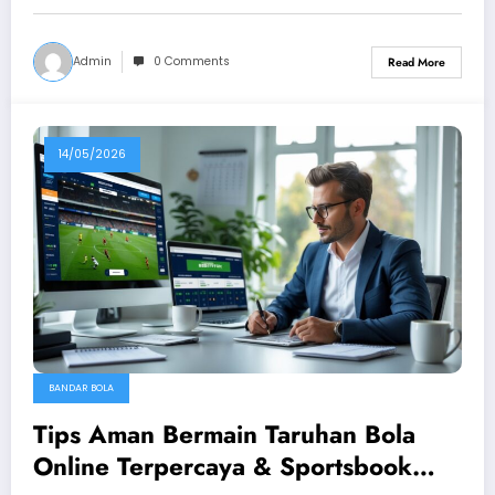
Admin
0 Comments
Read More
14/05/2026
BANDAR BOLA
Tips Aman Bermain Taruhan Bola
Online Terpercaya & Sportsbook