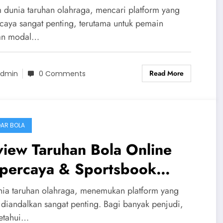
al Kecil yang
 dunia taruhan olahraga, mencari platform yang
nguntungkan
rcaya sangat penting, terutama untuk pemain
an modal…
Read More
dmin
0 Comments
AR BOLA
iew Taruhan Bola Online
rpercaya & Sportsbook
rbaik 2026: Panduan
nia taruhan olahraga, menemukan platform yang
ngkap untuk Pemain Pintar
 diandalkan sangat penting. Bagi banyak penjudi,
etahui…