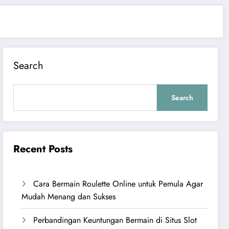
Search
Search
Recent Posts
Cara Bermain Roulette Online untuk Pemula Agar
Mudah Menang dan Sukses
Perbandingan Keuntungan Bermain di Situs Slot