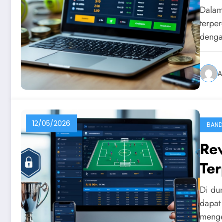
Mod
Dalam
Me
terpe
deng
A
12/05/2026
BAND
Rev
Te
Te
Di du
Le
dapat
meng