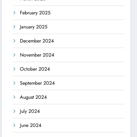
February 2025
January 2025
December 2024
November 2024
October 2024
September 2024
August 2024
July 2024
June 2024