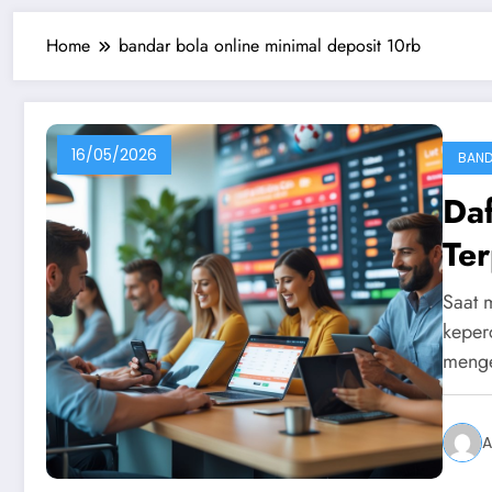
Home
bandar bola online minimal deposit 10rb
16/05/2026
BAND
Daf
Te
Ter
Saat 
In
keper
meng
A