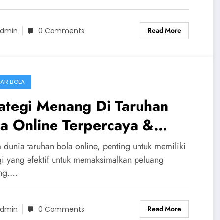
Read More
dmin
0 Comments
AR BOLA
ategi Menang Di Taruhan
a Online Terpercaya &
ortsbook Terbaik Untuk
 dunia taruhan bola online, penting untuk memiliki
main Cerdas
egi yang efektif untuk memaksimalkan peluang
ng.…
Read More
dmin
0 Comments