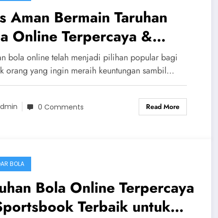
ps Aman Bermain Taruhan
a Online Terpercaya &
ortsbook Terbaik untuk
an bola online telah menjadi pilihan popular bagi
main Cerdas
k orang yang ingin meraih keuntungan sambil…
Read More
dmin
0 Comments
AR BOLA
uhan Bola Online Terpercaya
Sportsbook Terbaik untuk