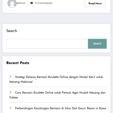
Admin
0 Comments
Read More
Search
Search
Recent Posts
Strategi Rahasia Bermain Roulette Online dengan Modal Kecil untuk
Menang Maksimal
Cara Bermain Roulette Online untuk Pemula Agar Mudah Menang dan
Sukses
Perbandingan Keuntungan Bermain di Situs Slot Gacor Resmi vs Biasa