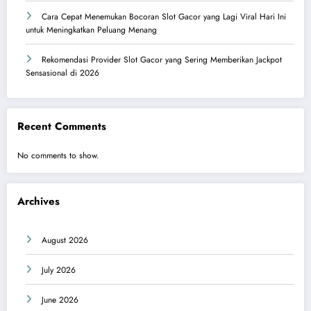
Cara Cepat Menemukan Bocoran Slot Gacor yang Lagi Viral Hari Ini
untuk Meningkatkan Peluang Menang
Rekomendasi Provider Slot Gacor yang Sering Memberikan Jackpot
Sensasional di 2026
Recent Comments
No comments to show.
Archives
August 2026
July 2026
June 2026