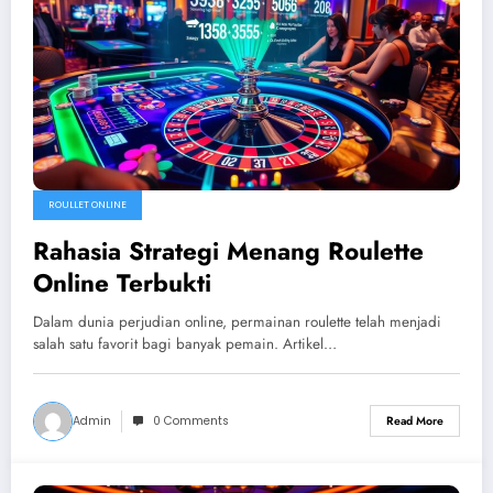
ROULLET ONLINE
Rahasia Strategi Menang Roulette
Online Terbukti
Dalam dunia perjudian online, permainan roulette telah menjadi
salah satu favorit bagi banyak pemain. Artikel…
Admin
0 Comments
Read More