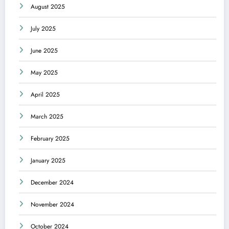
August 2025
July 2025
June 2025
May 2025
April 2025
March 2025
February 2025
January 2025
December 2024
November 2024
October 2024