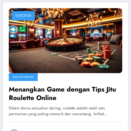
01/11/2024
ROULLET ONLINE
Menangkan Game dengan Tips Jitu
Roulette Online
Dalam dunia perjudian daring, roulette adalah salah satu
permainan yang paling menarik dan menantang. Artikel…