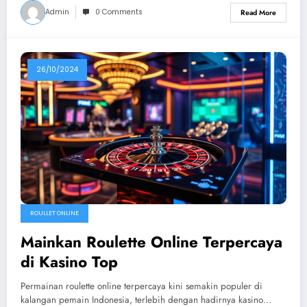
Admin
0 Comments
Read More
26/10/2024
ROULLET ONLINE
Mainkan Roulette Online Terpercaya
di Kasino Top
Permainan roulette online terpercaya kini semakin populer di
kalangan pemain Indonesia, terlebih dengan hadirnya kasino…