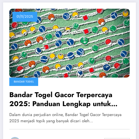
01/11/2025
BANDAR TOGEL
Bandar Togel Gacor Terpercaya
2025: Panduan Lengkap untuk
Pemain Cerdas
Dalam dunia perjudian online, Bandar Togel Gacor Terpercaya
2025 menjadi topik yang banyak dicari oleh…