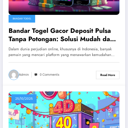
BANDAR TOGEL
Bandar Togel Gacor Deposit Pulsa
Tanpa Potongan: Solusi Mudah dan
Praktis untuk Pemain
Dalam dunia perjudian online, khususnya di Indonesia, banyak
pemain yang mencari platform yang menawarkan kemudahan…
Admin
0 Comments
Read More
25/10/2025