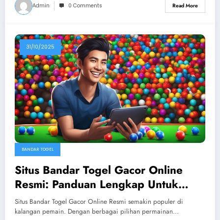
Admin
0 Comments
Read More
31/10/2025
BANDAR TOGEL
Situs Bandar Togel Gacor Online
Resmi: Panduan Lengkap Untuk
Pemain
Situs Bandar Togel Gacor Online Resmi semakin populer di
kalangan pemain. Dengan berbagai pilihan permainan…