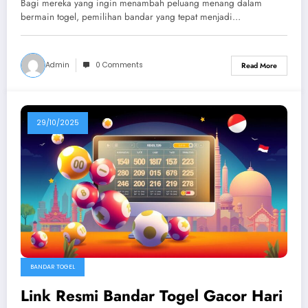
Bagi mereka yang ingin menambah peluang menang dalam
bermain togel, pemilihan bandar yang tepat menjadi…
Admin
0 Comments
Read More
29/10/2025
BANDAR TOGEL
Link Resmi Bandar Togel Gacor Hari