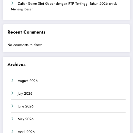
Daftar Game Slot Gacor dengan RTP Tertinggi Tahun 2026 untuk
Menang Besar
Recent Comments
No comments to show.
Archives
August 2026
July 2026
June 2026
May 2026
April 2026