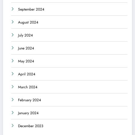
September 2024
August 2024
July 2024
June 2024
May 2024
April 2024
March 2024
February 2024
January 2024
December 2023