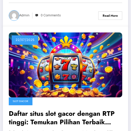
Admin
0 Comments
Read More
22/07/2025
SLOT GACOR
Daftar situs slot gacor dengan RTP
tinggi: Temukan Pilihan Terbaik
untuk Menang Besar