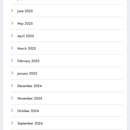
June 2025
May 2025
April 2025
March 2025
February 2025
January 2025
December 2024
November 2024
October 2024
September 2024