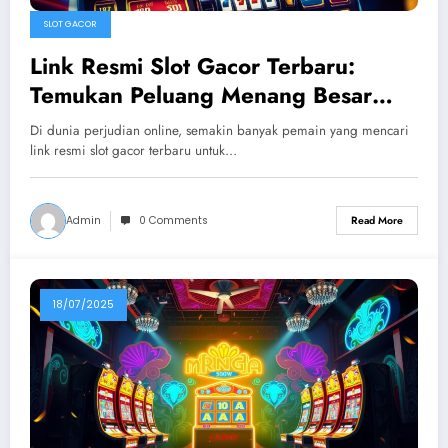
SLOT GACOR
Link Resmi Slot Gacor Terbaru:
Temukan Peluang Menang Besar
Saat Ini
Di dunia perjudian online, semakin banyak pemain yang mencari
link resmi slot gacor terbaru untuk…
Admin
0 Comments
Read More
18/07/2025