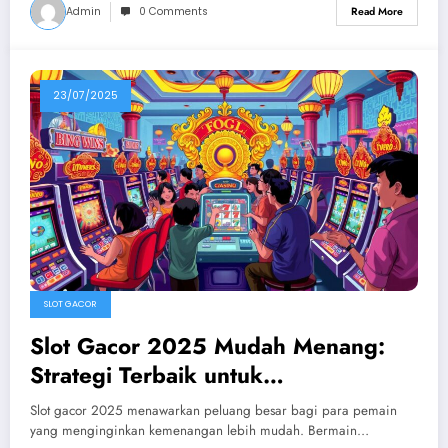
Admin
0 Comments
Read More
23/07/2025
SLOT GACOR
Slot Gacor 2025 Mudah Menang:
Strategi Terbaik untuk
Meningkatkan Peluang Anda
Slot gacor 2025 menawarkan peluang besar bagi para pemain
yang menginginkan kemenangan lebih mudah. Bermain…