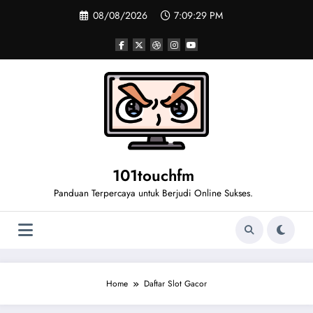
Skip
08/08/2026
7:09:29 PM
to
content
101touchfm
Panduan Terpercaya untuk Berjudi Online Sukses.
Home
Daftar Slot Gacor