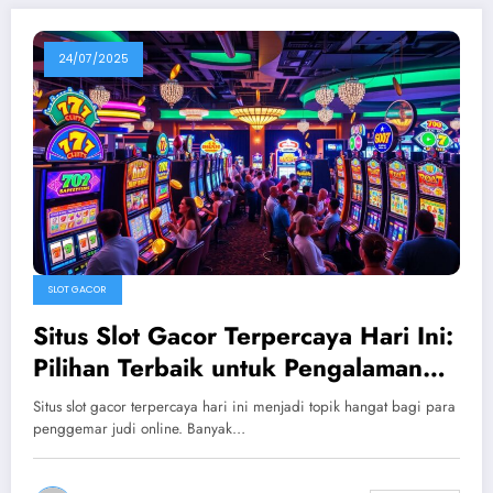
24/07/2025
SLOT GACOR
Situs Slot Gacor Terpercaya Hari Ini:
Pilihan Terbaik untuk Pengalaman
Bermain Anda
Situs slot gacor terpercaya hari ini menjadi topik hangat bagi para
penggemar judi online. Banyak…