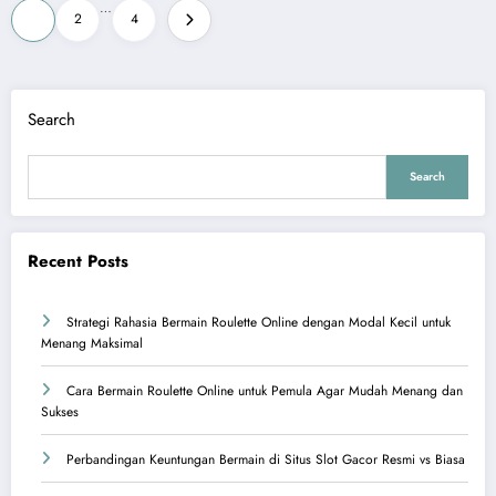
Posts
…
1
2
4
pagination
Search
Search
Recent Posts
Strategi Rahasia Bermain Roulette Online dengan Modal Kecil untuk
Menang Maksimal
Cara Bermain Roulette Online untuk Pemula Agar Mudah Menang dan
Sukses
Perbandingan Keuntungan Bermain di Situs Slot Gacor Resmi vs Biasa