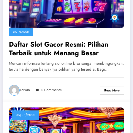
SLOT GACOR
Daftar Slot Gacor Resmi: Pilihan
Terbaik untuk Menang Besar
Mencari informasi tentang slot online bisa sangat membingungkan,
terutama dengan banyaknya pilihan yang tersedia. Bagi…
Admin
0 Comments
Read More
05/06/2025