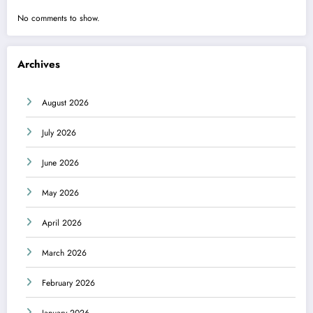
No comments to show.
Archives
August 2026
July 2026
June 2026
May 2026
April 2026
March 2026
February 2026