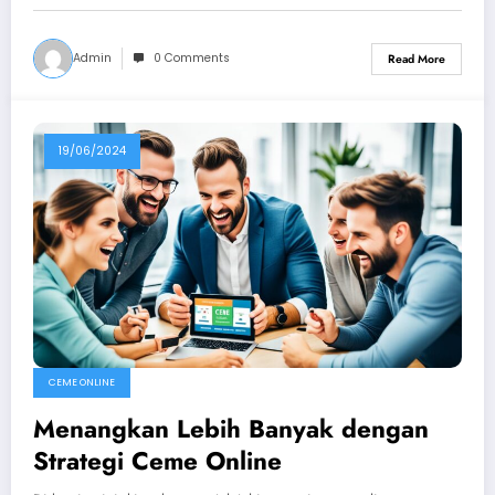
Admin
0 Comments
Read More
19/06/2024
CEME ONLINE
Menangkan Lebih Banyak dengan
Strategi Ceme Online