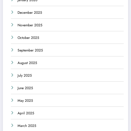
January 2026
December 2025
November 2025
October 2025
September 2025
August 2025
July 2025
June 2025
May 2025
April 2025
March 2025