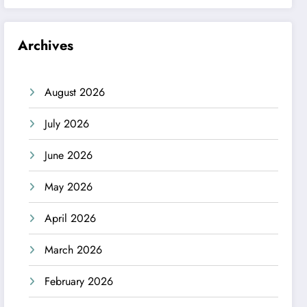
Archives
August 2026
July 2026
June 2026
May 2026
April 2026
March 2026
February 2026