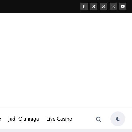
e
Judi Olahraga
Live Casino