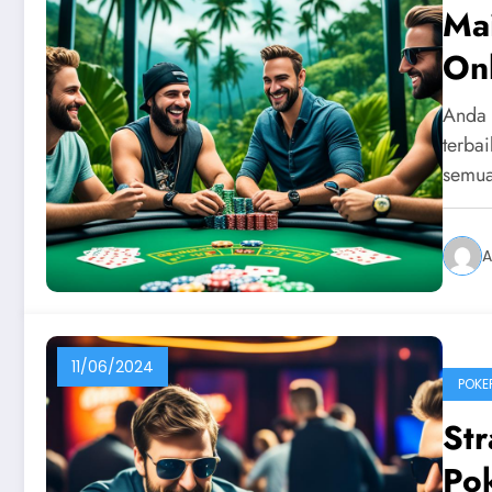
Ma
Onl
Anda 
terba
semu
A
11/06/2024
POKE
St
Pok