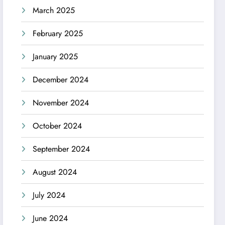
March 2025
February 2025
January 2025
December 2024
November 2024
October 2024
September 2024
August 2024
July 2024
June 2024