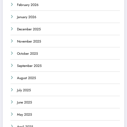
February 2026
January 2026
December 2025
November 2025
October 2025
September 2025
August 2025
July 2025
June 2025
May 2025
April 2025