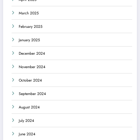
March 2025
February 2025
January 2025
December 2024
November 2024
October 2024
September 2024
August 2024
July 2024
June 2024