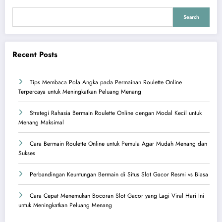
Search
Recent Posts
Tips Membaca Pola Angka pada Permainan Roulette Online
Terpercaya untuk Meningkatkan Peluang Menang
Strategi Rahasia Bermain Roulette Online dengan Modal Kecil untuk
Menang Maksimal
Cara Bermain Roulette Online untuk Pemula Agar Mudah Menang dan
Sukses
Perbandingan Keuntungan Bermain di Situs Slot Gacor Resmi vs Biasa
Cara Cepat Menemukan Bocoran Slot Gacor yang Lagi Viral Hari Ini
untuk Meningkatkan Peluang Menang