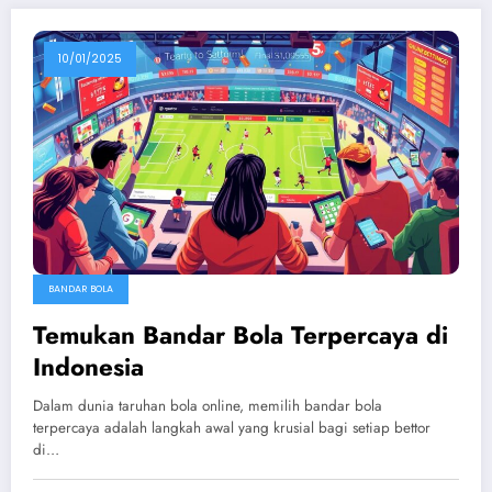
10/01/2025
BANDAR BOLA
Temukan Bandar Bola Terpercaya di
Indonesia
Dalam dunia taruhan bola online, memilih bandar bola
terpercaya adalah langkah awal yang krusial bagi setiap bettor
di…