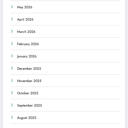
May 2026
April 2026
March 2026
February 2026
January 2026
December 2025
November 2025
October 2025
September 2025
August 2025