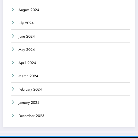
August 2024
July 2024
June 2024
May 2024
April 2024
March 2024
February 2024
January 2024
December 2023