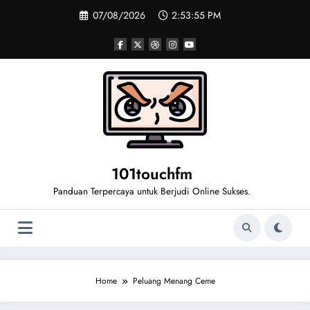
Skip
07/08/2026
2:53:55 PM
to
content
101touchfm
Panduan Terpercaya untuk Berjudi Online Sukses.
Home
Peluang Menang Ceme