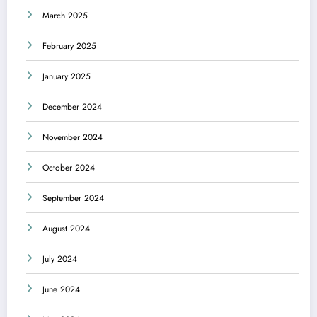
March 2025
February 2025
January 2025
December 2024
November 2024
October 2024
September 2024
August 2024
July 2024
June 2024