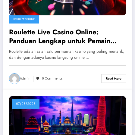
ROULLET ONLINE
Roulette Live Casino Online:
Panduan Lengkap untuk Pemain
Pemula dan Berpengalaman
Roulette adalah salah satu permainan kasino yang paling menarik,
dan dengan adanya kasino langsung online,…
Admin
0 Comments
Read More
07/03/2025