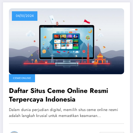
04/10/2024
CEME ONLINE
Daftar Situs Ceme Online Resmi
Terpercaya Indonesia
Dalam dunia perjudian digital, memilih situs ceme online resmi
adalah langkah krusial untuk memastikan keamanan…