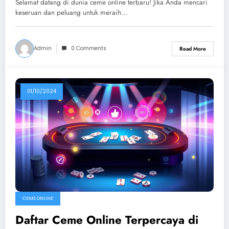
Selamat datang di dunia ceme online terbaru! Jika Anda mencari
keseruan dan peluang untuk meraih…
Admin
0 Comments
Read More
01/10/2024
CEME ONLINE
Daftar Ceme Online Terpercaya di