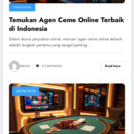
CEME ONLINE
Temukan Agen Ceme Online Terbaik
di Indonesia
Dalam dunia perjudian online, mencari agen ceme online terbaik
adalah langkah pertama yang sangat penting.…
Admin
0 Comments
Read More
28/09/2024