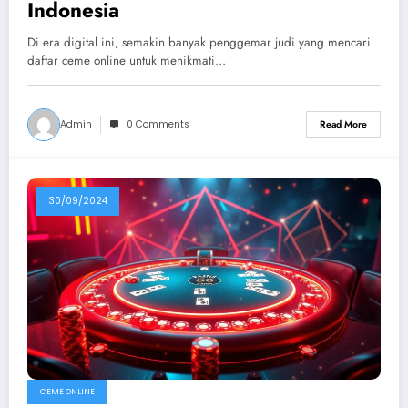
Indonesia
Di era digital ini, semakin banyak penggemar judi yang mencari
daftar ceme online untuk menikmati…
Admin
0 Comments
Read More
30/09/2024
CEME ONLINE