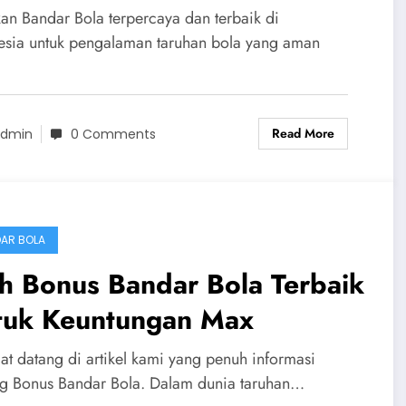
an Bandar Bola terpercaya dan terbaik di
esia untuk pengalaman taruhan bola yang aman
Read More
dmin
0 Comments
AR BOLA
h Bonus Bandar Bola Terbaik
tuk Keuntungan Max
at datang di artikel kami yang penuh informasi
ng Bonus Bandar Bola. Dalam dunia taruhan…