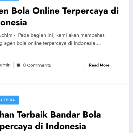
n Bola Online Terpercaya di
donesia
uchfm - Pada bagian ini, kami akan membahas
ng agen bola online terpercaya di Indonesia.…
Read More
dmin
0 Comments
AR BOLA
ihan Terbaik Bandar Bola
percaya di Indonesia