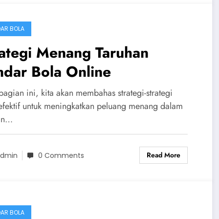
AR BOLA
rategi Menang Taruhan
ndar Bola Online
agian ini, kita akan membahas strategi-strategi
efektif untuk meningkatkan peluang menang dalam
an…
Read More
dmin
0 Comments
AR BOLA