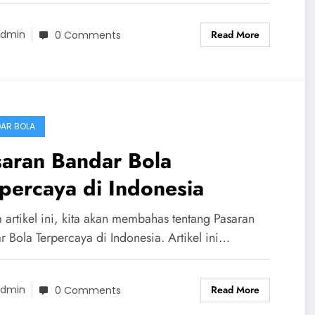
Read More
dmin
0 Comments
AR BOLA
saran Bandar Bola
percaya di Indonesia
 artikel ini, kita akan membahas tentang Pasaran
r Bola Terpercaya di Indonesia. Artikel ini…
Read More
dmin
0 Comments