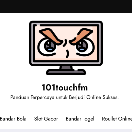
101touchfm
Panduan Terpercaya untuk Berjudi Online Sukses.
Bandar Bola
Slot Gacor
Bandar Togel
Roullet Onlin