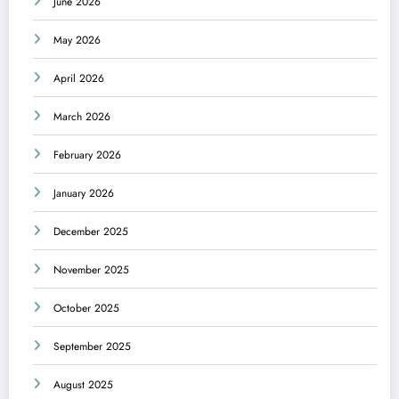
June 2026
May 2026
April 2026
March 2026
February 2026
January 2026
December 2025
November 2025
October 2025
September 2025
August 2025