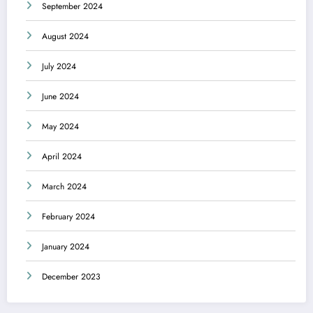
September 2024
August 2024
July 2024
June 2024
May 2024
April 2024
March 2024
February 2024
January 2024
December 2023