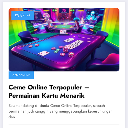
12/11/2024
CEME ONLINE
Ceme Online Terpopuler –
Permainan Kartu Menarik
Selamat datang di dunia Ceme Online Terpopuler, sebuah
permainan judi canggih yang menggabungkan keberuntungan
dan…