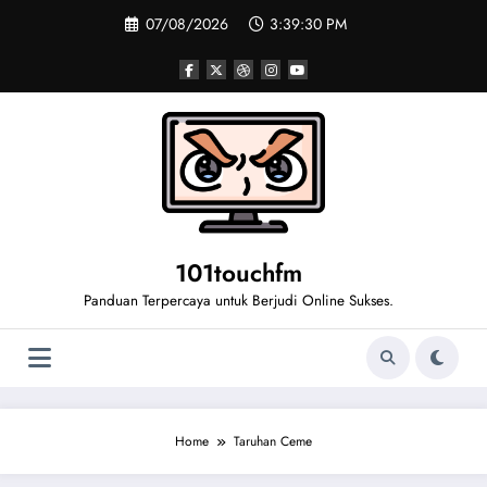
Skip
07/08/2026
3:39:30 PM
to
content
101touchfm
Panduan Terpercaya untuk Berjudi Online Sukses.
Home
Taruhan Ceme