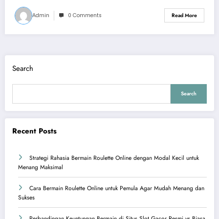
Admin
0 Comments
Read More
Search
Search
Recent Posts
Strategi Rahasia Bermain Roulette Online dengan Modal Kecil untuk
Menang Maksimal
Cara Bermain Roulette Online untuk Pemula Agar Mudah Menang dan
Sukses
Perbandingan Keuntungan Bermain di Situs Slot Gacor Resmi vs Biasa