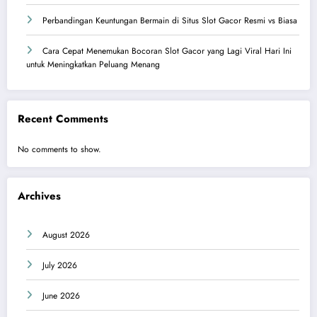
Perbandingan Keuntungan Bermain di Situs Slot Gacor Resmi vs Biasa
Cara Cepat Menemukan Bocoran Slot Gacor yang Lagi Viral Hari Ini
untuk Meningkatkan Peluang Menang
Recent Comments
No comments to show.
Archives
August 2026
July 2026
June 2026