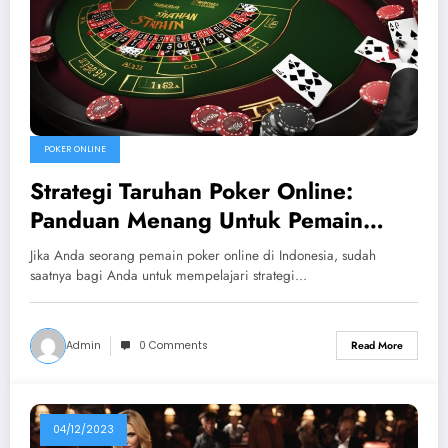
POKER ONLINE
Strategi Taruhan Poker Online:
Panduan Menang Untuk Pemain
Indonesia
Jika Anda seorang pemain poker online di Indonesia, sudah
saatnya bagi Anda untuk mempelajari strategi…
Admin
0 Comments
Read More
04/12/2023