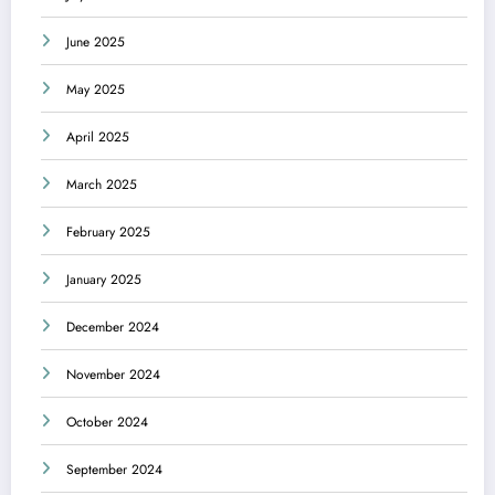
June 2025
May 2025
April 2025
March 2025
February 2025
January 2025
December 2024
November 2024
October 2024
September 2024