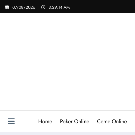
Skip
07/08/2026
3:29:14 AM
to
content
Home
Poker Online
Ceme Online