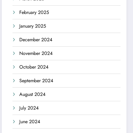
February 2025
January 2025
December 2024
November 2024
October 2024
September 2024
August 2024
July 2024
June 2024