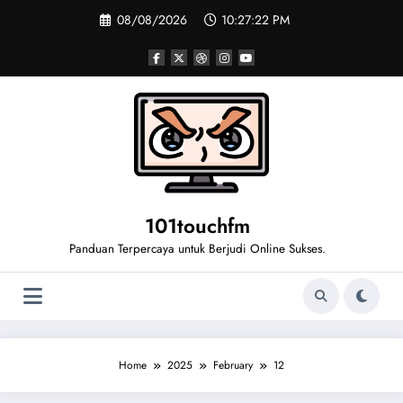
Skip
08/08/2026
10:27:22 PM
to
content
101touchfm
Panduan Terpercaya untuk Berjudi Online Sukses.
Home
2025
February
12