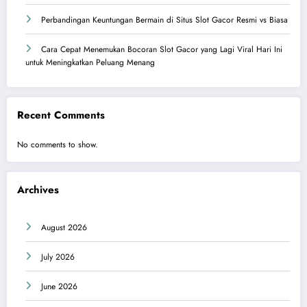
Perbandingan Keuntungan Bermain di Situs Slot Gacor Resmi vs Biasa
Cara Cepat Menemukan Bocoran Slot Gacor yang Lagi Viral Hari Ini
untuk Meningkatkan Peluang Menang
Recent Comments
No comments to show.
Archives
August 2026
July 2026
June 2026