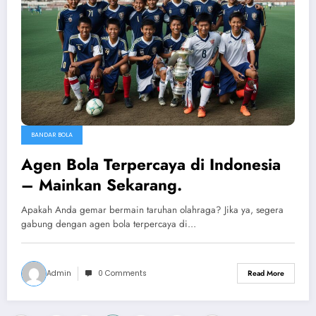
BANDAR BOLA
Agen Bola Terpercaya di Indonesia
– Mainkan Sekarang.
Apakah Anda gemar bermain taruhan olahraga? Jika ya, segera
gabung dengan agen bola terpercaya di…
Admin
0 Comments
Read More