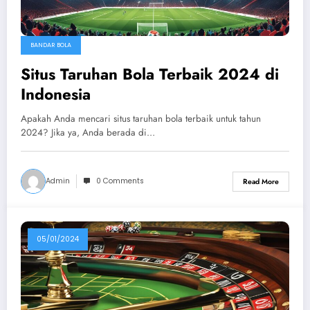
BANDAR BOLA
Situs Taruhan Bola Terbaik 2024 di
Indonesia
Apakah Anda mencari situs taruhan bola terbaik untuk tahun
2024? Jika ya, Anda berada di…
Admin
0 Comments
Read More
05/01/2024