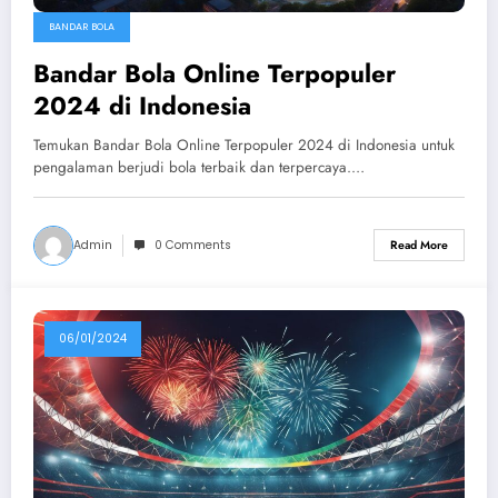
BANDAR BOLA
Bandar Bola Online Terpopuler
2024 di Indonesia
Temukan Bandar Bola Online Terpopuler 2024 di Indonesia untuk
pengalaman berjudi bola terbaik dan terpercaya.…
Admin
0 Comments
Read More
06/01/2024