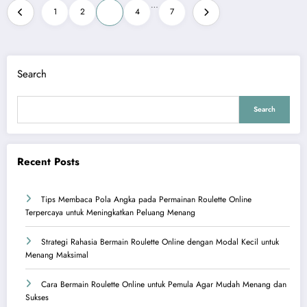
Posts
…
1
2
3
4
7
pagination
Search
Search
Recent Posts
Tips Membaca Pola Angka pada Permainan Roulette Online
Terpercaya untuk Meningkatkan Peluang Menang
Strategi Rahasia Bermain Roulette Online dengan Modal Kecil untuk
Menang Maksimal
Cara Bermain Roulette Online untuk Pemula Agar Mudah Menang dan
Sukses