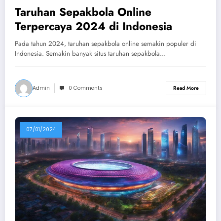
Taruhan Sepakbola Online
Terpercaya 2024 di Indonesia
Pada tahun 2024, taruhan sepakbola online semakin populer di
Indonesia. Semakin banyak situs taruhan sepakbola…
Admin
0 Comments
Read More
07/01/2024